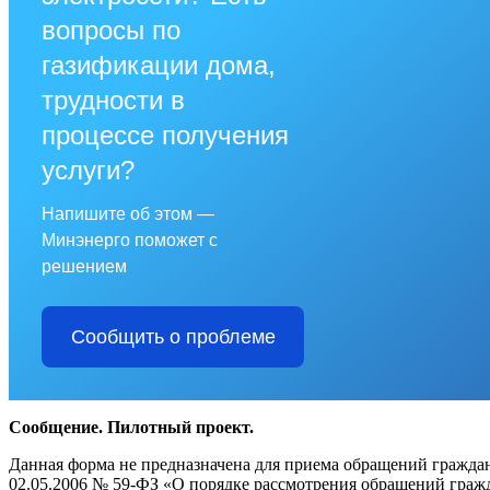
вопросы по
газификации дома,
трудности в
процессе получения
услуги?
Напишите об этом —
Минэнерго поможет с
решением
Сообщить о проблеме
Сообщение. Пилотный проект.
Данная форма не предназначена для приема обращений граждан
02.05.2006 № 59-ФЗ «О порядке рассмотрения обращений гра